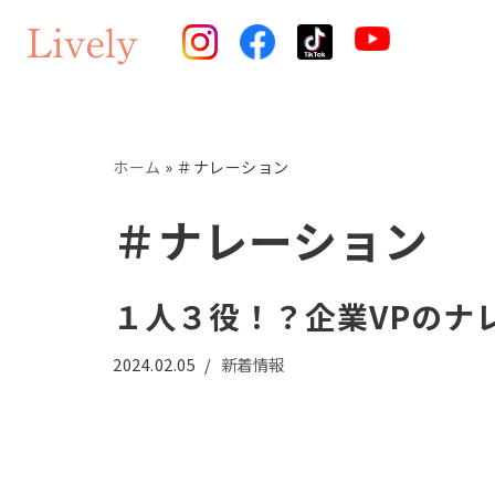
コ
ン
テ
ン
ホーム
»
＃ナレーション
ツ
へ
＃ナレーション
ス
キ
１人３役！？企業VPのナ
ッ
プ
2024.02.05
新着情報